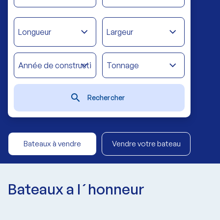
Longueur
Largeur
search
Rechercher
Bateaux à vendre
Vendre votre bateau
Bateaux a l´honneur