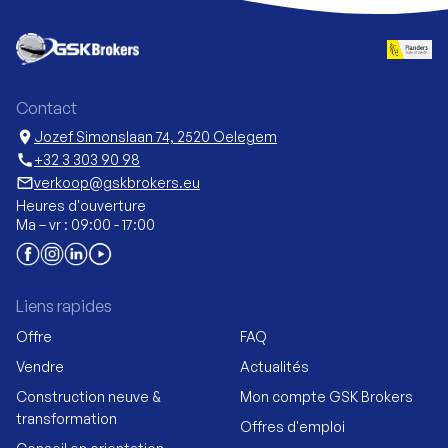
Contact
location_on
Jozef Simonslaan 74, 2520 Oelegem
call
+32 3 303 90 98
mail_outline
verkoop@gskbrokers.eu
Heures d'ouverture
Ma – vr : 09:00 - 17:00
Liens rapides
Offre
FAQ
Vendre
Actualités
Construction neuve &
Mon compte GSK Brokers
transformation
Offres d'emploi