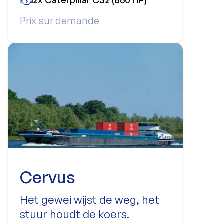
2x Caterpillar C32 (860 HP)
Prix sur demande
Cervus
Het gewei wijst de weg, het
stuur houdt de koers.