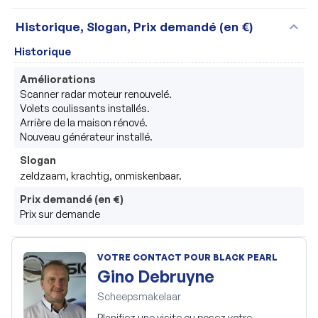
expand_more
Historique, Slogan, Prix demandé (en €)
Historique
Améliorations
Scanner radar moteur renouvelé.

Volets coulissants installés.

Arrière de la maison rénové.

Nouveau générateur installé.
Slogan
zeldzaam, krachtig, onmiskenbaar.
Prix demandé (en €)
Prix sur demande
VOTRE CONTACT POUR BLACK PEARL
Gino Debruyne
Scheepsmakelaar
Planifiez une visite ou posez votre