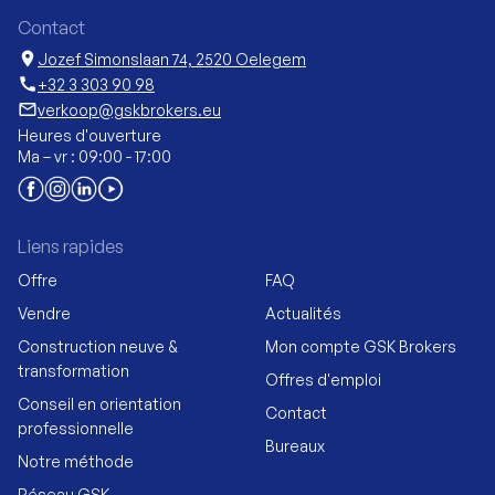
Contact
location_on
Jozef Simonslaan 74, 2520 Oelegem
call
+32 3 303 90 98
mail_outline
verkoop@gskbrokers.eu
Heures d'ouverture
Ma – vr : 09:00 - 17:00
Liens rapides
Offre
FAQ
Vendre
Actualités
Construction neuve &
Mon compte GSK Brokers
transformation
Offres d'emploi
Conseil en orientation
Contact
professionnelle
Bureaux
Notre méthode
Réseau GSK