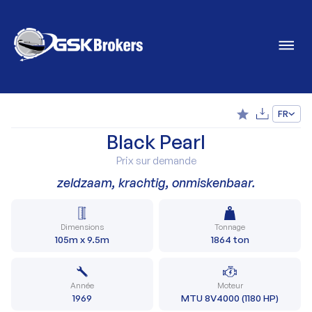
FR
Black Pearl
Prix sur demande
zeldzaam, krachtig, onmiskenbaar.
Dimensions
Tonnage
105m x 9.5m
1864 ton
Année
Moteur
1969
MTU 8V4000 (1180 HP)