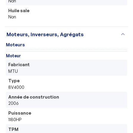
Non
Huile sale
Non
expand_more
Moteurs, Inverseurs, Agrégats
Moteurs
Moteur
Fabricant
MTU
Type
8V4000
Année de construction
2006
Puissance
1180HP
TPM