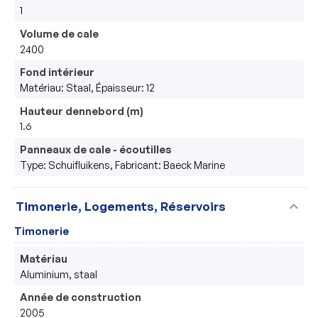
1
Volume de cale
2400
Fond intérieur
Matériau: Staal, Épaisseur: 12
Hauteur dennebord (m)
1.6
Panneaux de cale - écoutilles
Type: Schuifluikens, Fabricant: Baeck Marine
expand_more
Timonerie, Logements, Réservoirs
Timonerie
Matériau
Aluminium, staal
Année de construction
2005