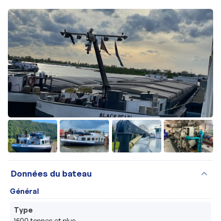
+14
expand_more
Données du bateau
Général
Type
1500 tonnes et plus