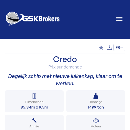
FR
Credo
Prix sur demande
Degelijk schip met nieuwe luikenkap, klaar om te
werken.
Dimensions
Tonnage
85.84m x 9.5m
1499 ton
Année
Moteur