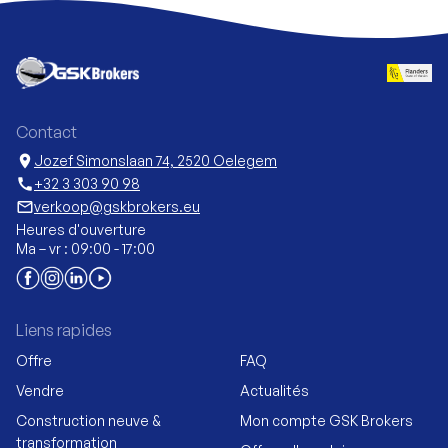
Contact
location_on
Jozef Simonslaan 74, 2520 Oelegem
call
+32 3 303 90 98
mail_outline
verkoop@gskbrokers.eu
Heures d'ouverture
Ma – vr : 09:00 - 17:00
Liens rapides
Offre
FAQ
Vendre
Actualités
Construction neuve &
Mon compte GSK Brokers
transformation