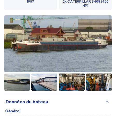
1957
2x CATERPILLAR 3408 (450
HP)
+6
expand_more
Données du bateau
Général