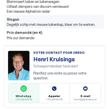
Blommaert luiken en luikenwagen

Uitlaat dempers van discom vernieuwd

Een nieuwe Alphatron radar
Slogan
Degelijk schip met nieuwe luikenkap, klaar om te werken.
Prix demandé (en €)
Prix sur demande
VOTRE CONTACT POUR CREDO
Henri Kruisinga
Scheepsmakelaar tankvaart
Planifiez une visite ou posez votre
question.
Appeler
E-mail
WhatsApp
+31 6 460 663 98
henri@gskbrokers.eu
+31 6 460 663 98