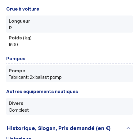
Grue à voiture
Longueur
12
Poids (kg)
1500
Pompes
Pompe
Fabricant: 2x ballast pomp
Autres équipements nautiques
Divers
Compleet
expand_more
Historique, Slogan, Prix demandé (en €)
Historique