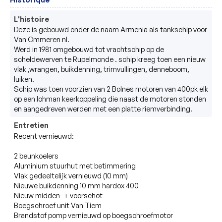
L'histoire
Deze is gebouwd onder de naam Armenia als tankschip voor 
Van Ommeren nl. 

Werd in 1981 omgebouwd tot vrachtschip op de 
scheldewerven te Rupelmonde . schip kreeg toen een nieuw 
vlak ,wrangen, buikdenning, trimvullingen, denneboom, 
luiken. 

Schip was toen voorzien van 2 Bolnes motoren van 400pk elk 
op een lohman keerkoppeling die naast de motoren stonden 
en aangedreven werden met een platte riemverbinding. 
Entretien
Recent vernieuwd:

2 beunkoelers

Aluminium stuurhut met betimmering

Vlak gedeeltelijk vernieuwd (10 mm)

Nieuwe buikdenning 10 mm hardox 400

Nieuw midden- + voorschot

Boegschroef unit Van Tiem

Brandstof pomp vernieuwd op boegschroefmotor
