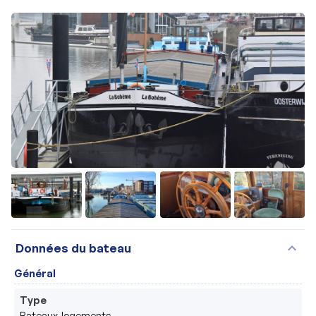
+4
expand_more
Données du bateau
Général
Type
Bateaux-logements