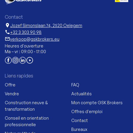
Contact
location_on
Jozef Simonslaan 74, 2520 Oelegem
call
+32 3 303 90 98
mail_outline
verkoop@gskbrokers.eu
Heures d'ouverture
Ma – vr : 09:00 - 17:00
Liens rapides
Offre
FAQ
Vendre
Actualités
Construction neuve &
Mon compte GSK Brokers
transformation
Offres d'emploi
Conseil en orientation
Contact
professionnelle
Bureaux