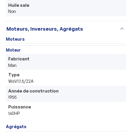
Huile sale
Non
expand_more
Moteurs, Inverseurs, Agrégats
Moteurs
Moteur
Fabricant
Man
Type
W6V17.5/22A
Année de construction
1955
Puissance
160HP
Agrégats