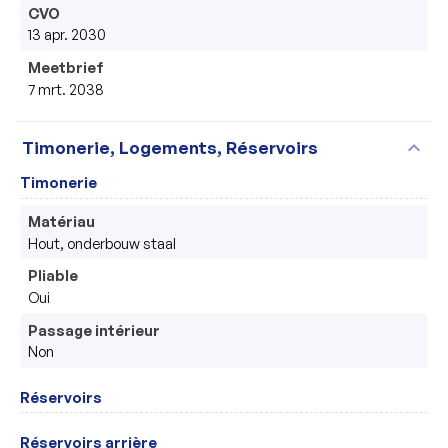
CVO
13 apr. 2030
Meetbrief
7 mrt. 2038
expand_more
Timonerie, Logements, Réservoirs
Timonerie
Matériau
Hout, onderbouw staal
Pliable
Oui
Passage intérieur
Non
Réservoirs
Réservoirs arrière