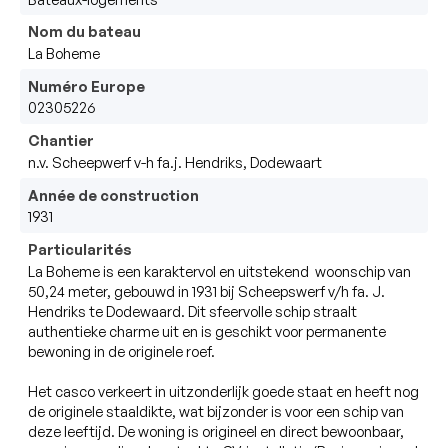
Nom du bateau
La Boheme
Numéro Europe
02305226
Chantier
n.v. Scheepwerf v-h fa.j. Hendriks, Dodewaart
Année de construction
1931
Particularités
La Boheme is een karaktervol en uitstekend  woonschip van 
50,24 meter, gebouwd in 1931 bij Scheepswerf v/h fa. J. 
Hendriks te Dodewaard. Dit sfeervolle schip straalt 
authentieke charme uit en is geschikt voor permanente 
bewoning in de originele roef.

Het casco verkeert in uitzonderlijk goede staat en heeft nog 
de originele staaldikte, wat bijzonder is voor een schip van 
deze leeftijd. De woning is origineel en direct bewoonbaar, 