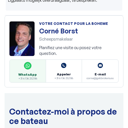
Ligplaats mogelijk overdraagbaar, te bespreken.

VOTRE CONTACT POUR LA BOHEME
Corné Borst
Scheepsmakelaar
Planifiez une visite ou posez votre
question.
Appeler
E-mail
WhatsApp
+31 6 136 252 86
corne@gskbrokers.eu
+31 6 136 252 86
Contactez-moi à propos de
ce bateau