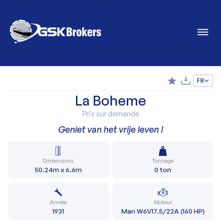
FR
La Boheme
Prix sur demande
Geniet van het vrije leven !
Dimensions
Tonnage
50.24m x 6.6m
0 ton
Année
Moteur
1931
Man W6V17.5/22A (160 HP)