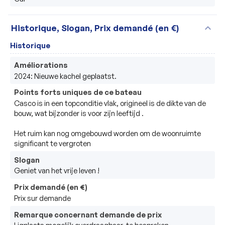
expand_more
Historique, Slogan, Prix demandé (en €)
Historique
Améliorations
2024: Nieuwe kachel geplaatst. 
Points forts uniques de ce bateau
Casco is in een topconditie vlak, origineel is de dikte van de 
bouw, wat bijzonder is voor zijn leeftijd .

Het ruim kan nog omgebouwd worden om de woonruimte 
significant te vergroten
Slogan
Geniet van het vrije leven !
Prix demandé (en €)
Prix sur demande
Remarque concernant demande de prix