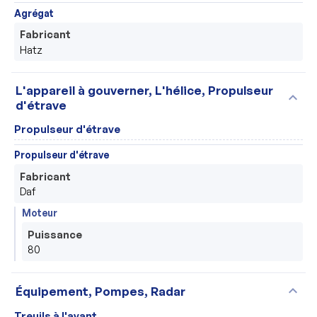
Agrégat
Fabricant
Hatz
L'appareil à gouverner, L'hélice, Propulseur
expand_more
d'étrave
Propulseur d'étrave
Propulseur d'étrave
Fabricant
Daf
Moteur
Puissance
80
expand_more
Équipement, Pompes, Radar
Treuils à l'avant