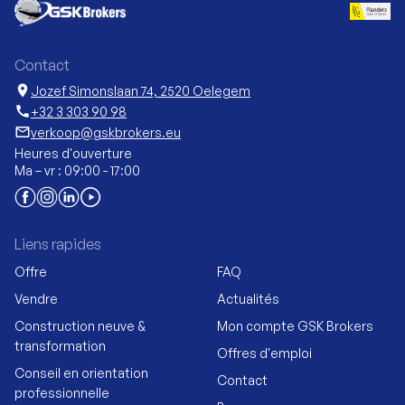
Contact
location_on
Jozef Simonslaan 74, 2520 Oelegem
call
+32 3 303 90 98
mail_outline
verkoop@gskbrokers.eu
Heures d'ouverture
Ma – vr : 09:00 - 17:00
Liens rapides
Offre
FAQ
Vendre
Actualités
Construction neuve &
Mon compte GSK Brokers
transformation
Offres d'emploi
Conseil en orientation
Contact
professionnelle