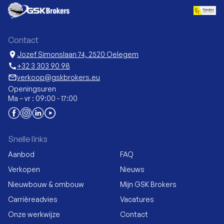
Contact
location_on
Jozef Simonslaan 74, 2520 Oelegem
call
+32 3 303 90 98
mail_outline
verkoop@gskbrokers.eu
Openingsuren
Ma – vr : 09:00 - 17:00
Snelle links
Aanbod
FAQ
Verkopen
Nieuws
Nieuwbouw & ombouw
Mijn GSK Brokers
Carrièreadvies
Vacatures
Onze werkwijze
Contact