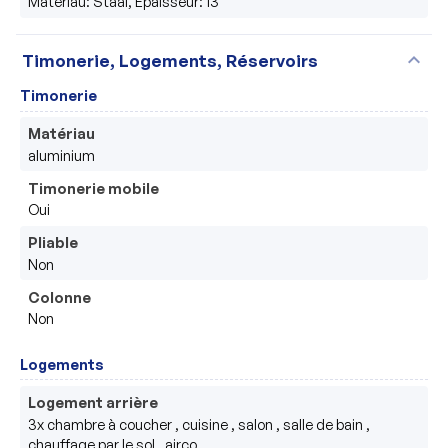
Matériau: Staal, Épaisseur: 13
expand_more
Timonerie, Logements, Réservoirs
Timonerie
Matériau
aluminium
Timonerie mobile
Oui
Pliable
Non
Colonne
Non
Logements
Logement arrière
3x chambre à coucher , cuisine , salon , salle de bain ,  
chauffage par le sol , airco