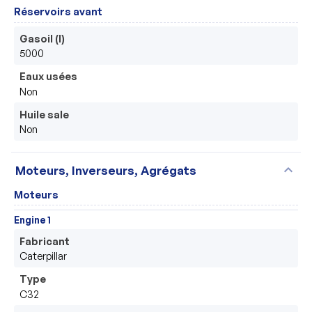
Réservoirs avant
Gasoil (l)
5000
Eaux usées
Non
Huile sale
Non
expand_more
Moteurs, Inverseurs, Agrégats
Moteurs
Engine 1
Fabricant
Caterpillar
Type
C32