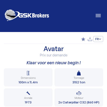
FR
Avatar
Prix sur demande
Klaar voor een nieuw begin !
Dimensions
Tonnage
100m x 11.4m
3152 ton
Année
Moteur
1973
2x Caterpillar C32 (860 HP)