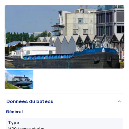
expand_more
Données du bateau
Général
Type
1500 tonnes et plus