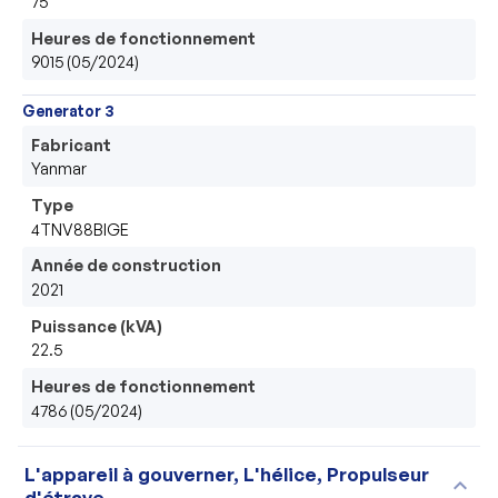
75
Heures de fonctionnement
9015 (05/2024)
Generator 3
Fabricant
Yanmar
Type
4TNV88BIGE
Année de construction
2021
Puissance (kVA)
22.5
Heures de fonctionnement
4786 (05/2024)
L'appareil à gouverner, L'hélice, Propulseur
expand_more
d'étrave