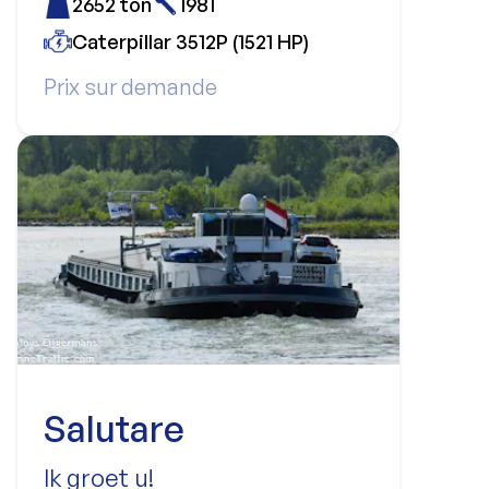
2652 ton
1981
Caterpillar 3512P (1521 HP)
Prix sur demande
Salutare
Ik groet u!