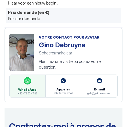
Klaar voor een nieuw begin !
Prix demandé (en €)
Prix sur demande
VOTRE CONTACT POUR AVATAR
Gino Debruyne
Scheepsmakelaar
Planifiez une visite ou posez votre
question.
Appeler
E-mail
WhatsApp
+32 475 27 47 67
gsk@gskbrokers.eu
+32 475 27 47 67
Contactez-moi à propos de