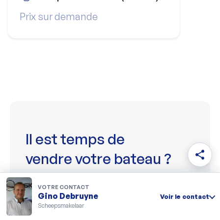
Prix sur demande
Il est temps de
share
vendre votre bateau ?
Avec plus de 30 ans d'expérience et un vaste réseau, nous
savons mieux que quiconque comment trouver l'acheteur
VOTRE CONTACT
idéal.
Gino Debruyne
Voir le contact
Scheepsmakelaar
Vendez votre bateau