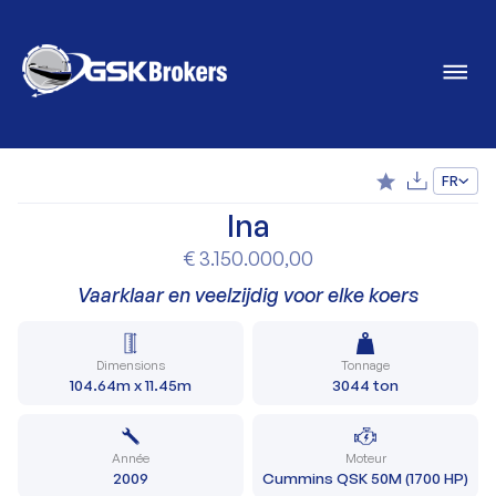
FR
Ina
€ 3.150.000,00
Vaarklaar en veelzijdig voor elke koers
Dimensions
Tonnage
104.64m x 11.45m
3044 ton
Année
Moteur
2009
Cummins QSK 50M (1700 HP)