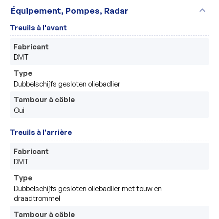
expand_more
Équipement, Pompes, Radar
Treuils à l'avant
Fabricant
DMT
Type
Dubbelschijfs gesloten oliebadlier
Tambour à câble
Oui
Treuils à l'arrière
Fabricant
DMT
Type
Dubbelschijfs gesloten oliebadlier met touw en 
draadtrommel
Tambour à câble