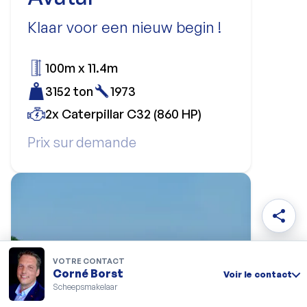
Klaar voor een nieuw begin !
100m x 11.4m
3152 ton
1973
2x Caterpillar C32 (860 HP)
Prix sur demande
share
VOTRE CONTACT
Corné Borst
Voir le contact
Scheepsmakelaar