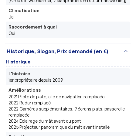
(Airco's in woonkamer, 2 slaapkamers en stuurmanswoning)
Climatisation
Ja
Raccordement à quai
Oui
expand_more
Historique, Slogan, Prix demandé (en €)
Historique
L'histoire
1er propriétaire depuis 2009
Améliorations
2021 Pilote de piste, aile de navigation remplacée,

2022 Radar remplacé

2022 Caméras supplémentaires, 9 écrans plats, passerelle 
remplacée

2024 Éclairage du mât avant du pont

2025 Projecteur panoramique du mât avant installé