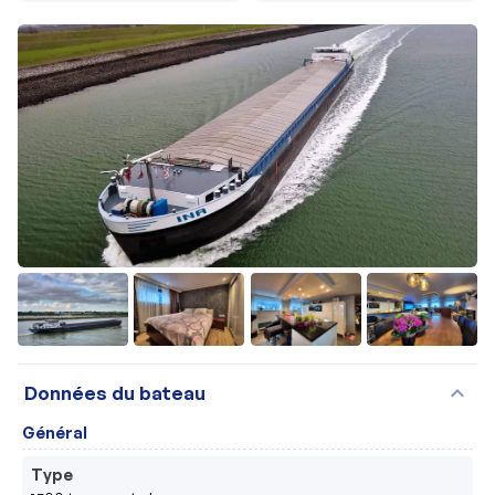
+23
expand_more
Données du bateau
Général
Type