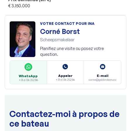
€ 3.150.000
VOTRE CONTACT POUR INA
Corné Borst
Scheepsmakelaar
Planifiez une visite ou posez votre
question.
Appeler
E-mail
WhatsApp
+31 6 136 252 86
corne@gskbrokers.eu
+31 6 136 252 86
Contactez-moi à propos de
ce bateau