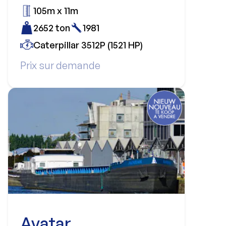
105m x 11m
2652 ton
1981
Caterpillar 3512P (1521 HP)
Prix sur demande
Avatar