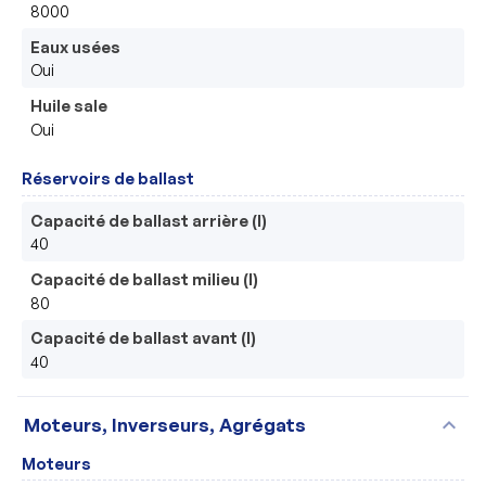
8000
Eaux usées
Oui
Huile sale
Oui
Réservoirs de ballast
Capacité de ballast arrière (l)
40
Capacité de ballast milieu (l)
80
Capacité de ballast avant (l)
40
expand_more
Moteurs, Inverseurs, Agrégats
Moteurs