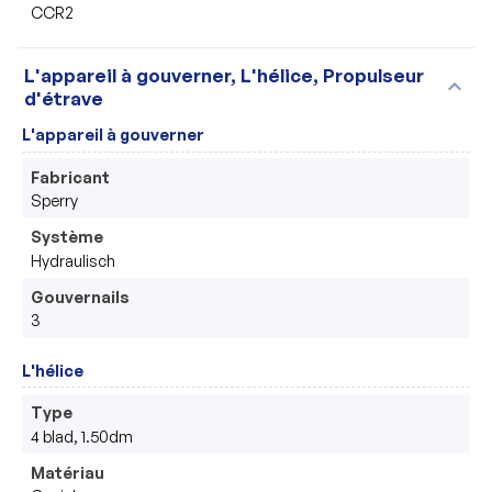
CCR2
L'appareil à gouverner, L'hélice, Propulseur
expand_more
d'étrave
L'appareil à gouverner
Fabricant
Sperry
Système
Hydraulisch 
Gouvernails
3
L'hélice
Type
4 blad, 1.50dm
Matériau