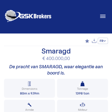
FR
Smaragd
€ 400.000,00
De pracht van SMARAGD, waar elegantie aan
boord is.
Dimensions
Tonnage
80m x 9.19m
1398 ton
Année
Moteur