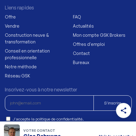
Liens rapides
Offre
FAQ
Vendre
Actualités
Construction neuve &
Mon compte GSK Brokers
transformation
Offres d'emploi
Conseil en orientation
Contact
professionnelle
Bureaux
Notre méthode
Réseau GSK
Inscrivez-vous à notre newsletter
S'inscrire
share
J'accepte la politique de confidentialité.
VOTRE CONTACT