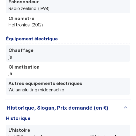
Échosondeur
Radio zeeland  (1998)
Clinomètre
Heftronics  (2012)
Équipement électrique
Chauffage
ja
Climatisation
ja
Autres équipements électriques
Walaansluiting middenschip
expand_more
Historique, Slogan, Prix demandé (en €)
Historique
L'histoire