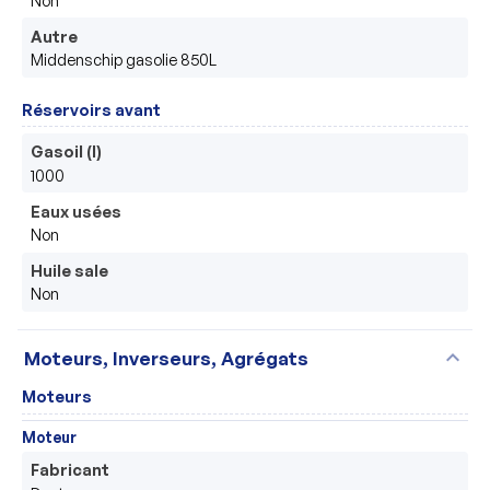
Autre
Middenschip gasolie 850L
Réservoirs avant
Gasoil (l)
1000
Eaux usées
Non
Huile sale
Non
expand_more
Moteurs, Inverseurs, Agrégats
Moteurs
Moteur
Fabricant