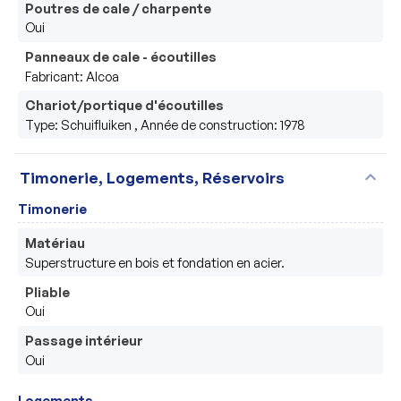
Poutres de cale / charpente
Oui
Panneaux de cale - écoutilles
Fabricant: Alcoa
Chariot/portique d'écoutilles
Type: Schuifluiken , Année de construction: 1978
expand_more
Timonerie, Logements, Réservoirs
Timonerie
Matériau
Superstructure en bois et fondation en acier.
Pliable
Oui
Passage intérieur
Oui
Logements