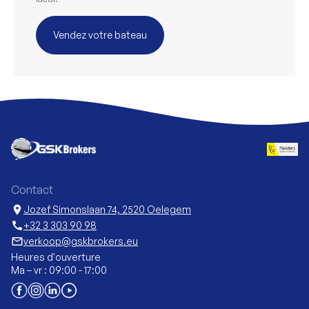
Vendez votre bateau
Contact
location_on
Jozef Simonslaan 74, 2520 Oelegem
call
+32 3 303 90 98
mail_outline
verkoop@gskbrokers.eu
Heures d'ouverture
Ma – vr : 09:00 - 17:00