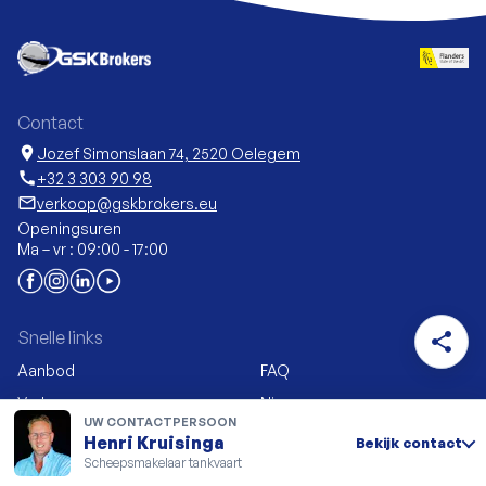
Contact
location_on
Jozef Simonslaan 74, 2520 Oelegem
call
+32 3 303 90 98
mail_outline
verkoop@gskbrokers.eu
Openingsuren
Ma – vr : 09:00 - 17:00
Snelle links
share
Aanbod
FAQ
Verkopen
Nieuws
UW CONTACTPERSOON
Nieuwbouw & ombouw
Mijn GSK Brokers
Henri Kruisinga
Bekijk contact
Scheepsmakelaar tankvaart
Carrièreadvies
Vacatures