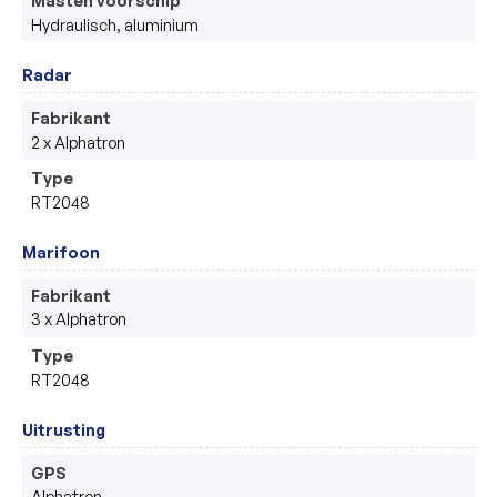
Masten voorschip
Hydraulisch, aluminium
Radar
Fabrikant
2 x Alphatron
Type
RT2048
Marifoon
Fabrikant
3 x Alphatron
Type
RT2048
Uitrusting
GPS
Alphatron