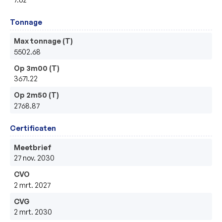
Tonnage
Max tonnage (T)
5502.68
Op 3m00 (T)
3671.22
Op 2m50 (T)
2768.87
Certificaten
Meetbrief
27 nov. 2030
CVO
2 mrt. 2027
CVG
2 mrt. 2030