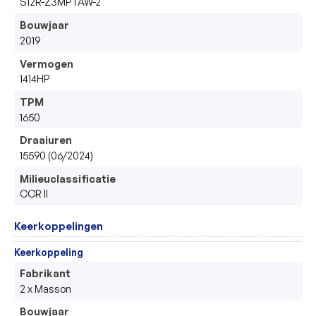
S12R-Z3MPTAW-2
Bouwjaar
2019
Vermogen
1414HP
TPM
1650
Draaiuren
15590 (06/2024)
Milieuclassificatie
CCR II
Keerkoppelingen
Keerkoppeling
Fabrikant
2 x Masson
Bouwjaar