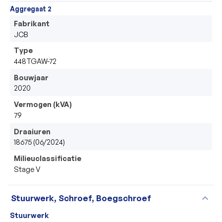
Aggregaat 2
Fabrikant
JCB
Type
448TGAW-72
Bouwjaar
2020
Vermogen (kVA)
79
Draaiuren
18675 (06/2024)
Milieuclassificatie
Stage V
expand_more
Stuurwerk, Schroef, Boegschroef
Stuurwerk