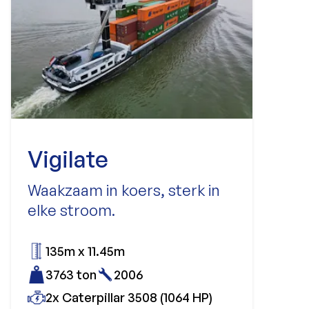
Vigilate
Waakzaam in koers, sterk in
elke stroom.
135m x 11.45m
3763 ton
2006
2x Caterpillar 3508 (1064 HP)