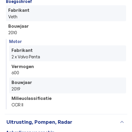
Boegschroef
Fabrikant
Veth
Bouwjaar
2010
Motor
Fabrikant
2 x Volvo Penta
Vermogen
600
Bouwjaar
2019
Milieuclassificatie
CCR II
expand_more
Uitrusting, Pompen, Radar