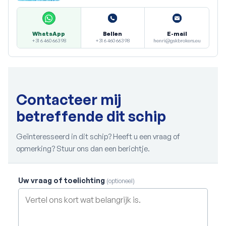
Bellen
E-mail
WhatsApp
+31 6 460 663 98
henri@gskbrokers.eu
+31 6 460 663 98
Contacteer mij
betreffende dit schip
Geïnteresseerd in dit schip? Heeft u een vraag of
opmerking? Stuur ons dan een berichtje.
Uw vraag of toelichting
(optioneel)