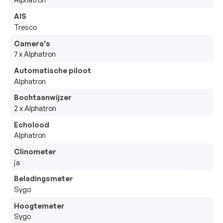
AIS
Tresco
Camera's
7 x Alphatron
Automatische piloot
Alphatron
Bochtaanwijzer
2 x Alphatron
Echolood
Alphatron
Clinometer
ja
Beladingsmeter
Sygo
Hoogtemeter
Sygo