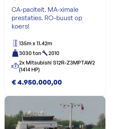
CA-paciteit. MA-ximale
prestaties. RO-buust op
koers!
135m x 11.42m
3030 ton
2010
2x Mitsubishi S12R-Z3MPTAW2
(1414 HP)
€ 4.950.000,00