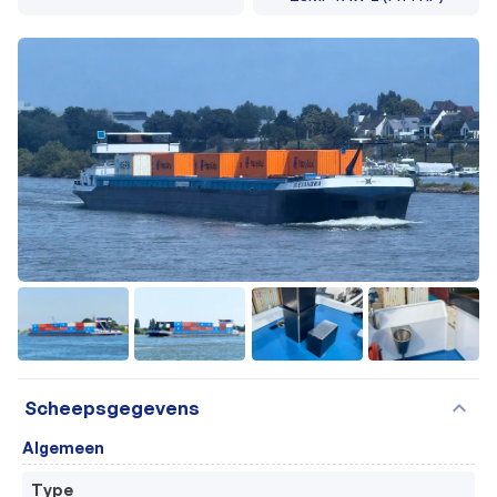
+23
expand_more
Scheepsgegevens
Algemeen
Type