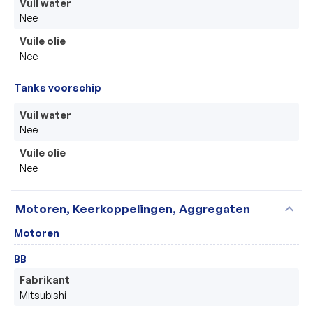
Vuil water
Nee
Vuile olie
Nee
Tanks voorschip
Vuil water
Nee
Vuile olie
Nee
expand_more
Motoren, Keerkoppelingen, Aggregaten
Motoren
BB
Fabrikant
Mitsubishi 