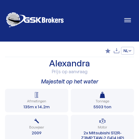
NL
Alexandra
Prijs op aanvraag
Majesteit op het water
Afmetingen
Tonnage
135m x 14.2m
5503 ton
Bouwjaar
Motor
2009
2x Mitsubishi S12R-
Z3MPTAW-2 (1414 HP)