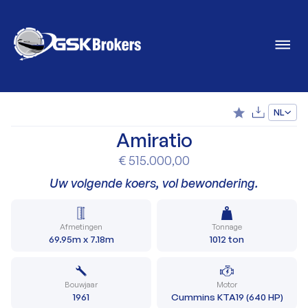
NL
Amiratio
€ 515.000,00
Uw volgende koers, vol bewondering.
Afmetingen
Tonnage
69.95m x 7.18m
1012 ton
Bouwjaar
Motor
1961
Cummins KTA19 (640 HP)