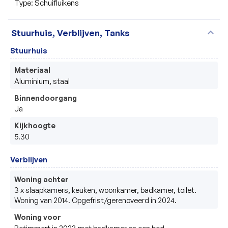
Type: Schuifluikens
expand_more
Stuurhuis, Verblijven, Tanks
Stuurhuis
Materiaal
Aluminium, staal
Binnendoorgang
Ja
Kijkhoogte
5.30
Verblijven
Woning achter
3 x slaapkamers, keuken, woonkamer, badkamer, toilet. 
Woning van 2014. Opgefrist/gerenoveerd in 2024.
Woning voor
Betimmert in 2023 met badkamer en een bed.