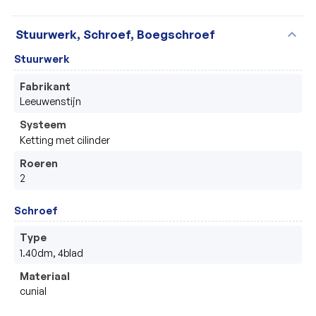
expand_more
Stuurwerk, Schroef, Boegschroef
Stuurwerk
Fabrikant
Leeuwenstijn
Systeem
Ketting met cilinder
Roeren
2
Schroef
Type
1.40dm, 4blad
Materiaal
cunial