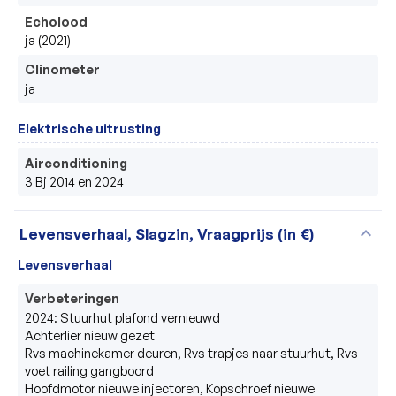
Echolood
ja (2021)
Clinometer
ja
Elektrische uitrusting
Airconditioning
3 Bj 2014 en 2024
expand_more
Levensverhaal, Slagzin, Vraagprijs (in €)
Levensverhaal
Verbeteringen
2024: Stuurhut plafond vernieuwd

Achterlier nieuw gezet

Rvs machinekamer deuren, Rvs trapjes naar stuurhut, Rvs 
voet railing gangboord

Hoofdmotor nieuwe injectoren, Kopschroef nieuwe 