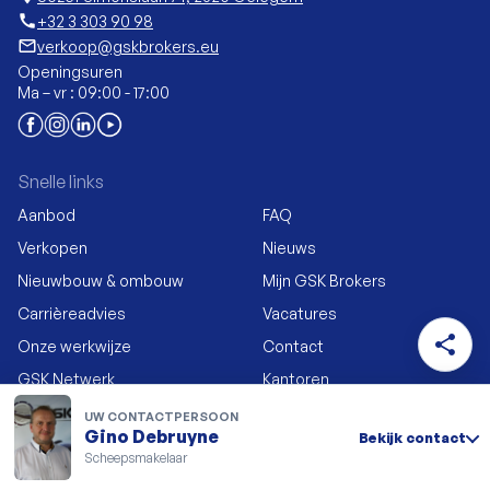
call
+32 3 303 90 98
mail_outline
verkoop@gskbrokers.eu
Openingsuren
Ma – vr : 09:00 - 17:00
Snelle links
Aanbod
FAQ
Verkopen
Nieuws
Nieuwbouw & ombouw
Mijn GSK Brokers
Carrièreadvies
Vacatures
share
Onze werkwijze
Contact
GSK Netwerk
Kantoren
UW CONTACTPERSOON
Meld je aan voor onze nieuwsbrief
Gino Debruyne
Bekijk contact
Scheepsmakelaar
Inschrijven