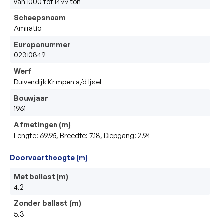
van 1000 tot 1499 ton
Scheepsnaam
Amiratio
Europanummer
02310849
Werf
Duivendijk Krimpen a/d Ijsel
Bouwjaar
1961
Afmetingen (m)
Lengte: 69.95, Breedte: 7.18, Diepgang: 2.94
Doorvaarthoogte (m)
Met ballast (m)
4.2
Zonder ballast (m)
5.3