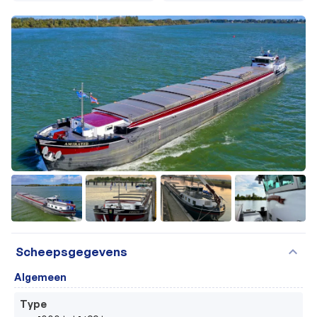
+28
expand_more
Scheepsgegevens
Algemeen
Type