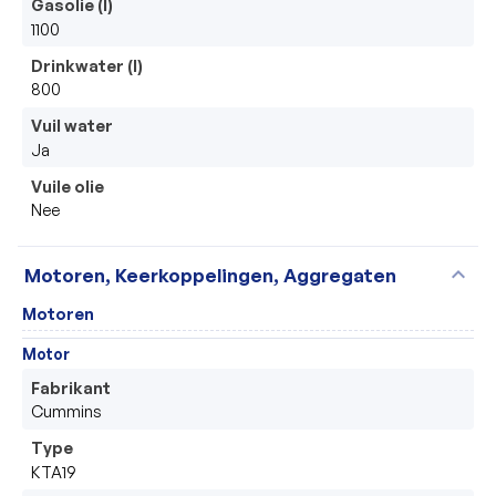
Gasolie (l)
1100
Drinkwater (l)
800
Vuil water
Ja
Vuile olie
Nee
expand_more
Motoren, Keerkoppelingen, Aggregaten
Motoren
Motor
Fabrikant
Cummins
Type
KTA19