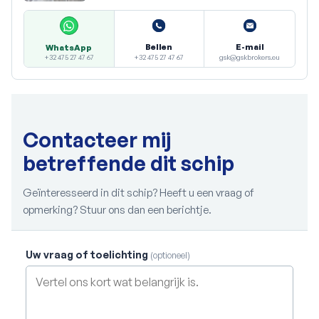
Bellen
E-mail
WhatsApp
+32 475 27 47 67
gsk@gskbrokers.eu
+32 475 27 47 67
Contacteer mij
betreffende dit schip
Geïnteresseerd in dit schip? Heeft u een vraag of
opmerking? Stuur ons dan een berichtje.
Uw vraag of toelichting
(optioneel)