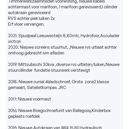
Timmerwerkzaamheden voorwoning, nieuwe kabels 
achtermast voor marifoon, 1 marifoon gereviseerd,1 cilinder 
autokraan gereviseerd 

RVS achter piek luiken 2x 

Erf vloer vervangen.

2021: Spudpaal Leeuwesteijn 8,80mtr, Hydrofoor,Acculader 
victron

2020: Nieuwe screens stuurhut, ,Nieuwe rvs uitlaat achter 
omhoog gebracht ivm afladen

2019: Mittsubischi 30kva ,diverse rvs uitlaten/luiken,Nieuwe 
stuurcillinder  fundatie stuurwerk verstevigt

2018: Nieuwe cunial 4bladschroef, Grote  zone2 klasse 
gemaakt, Satelietkompas JRC

2017: Nieuwe voormast

2016: Nieuwe Boegschroefunit van Ballegooy,Kinderbox 
geplaats roefdek

2015: Nieuwe Autokraan van Wijk 15,80 hydraulisch 