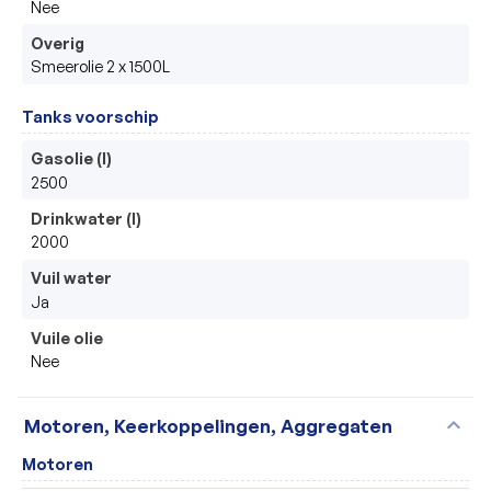
Nee
Overig
Smeerolie 2 x 1500L
Tanks voorschip
Gasolie (l)
2500
Drinkwater (l)
2000
Vuil water
Ja
Vuile olie
Nee
expand_more
Motoren, Keerkoppelingen, Aggregaten
Motoren