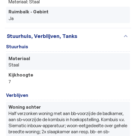
Materiaal: Staal
Ruimbalk - Gebint
Ja
expand_more
Stuurhuis, Verblijven, Tanks
Stuurhuis
Materiaal
Staal
Kijkhoogte
7
Verblijven
Woning achter
Half verzonken woning met aan bb-voorzijde de badkamer, 
aan sb-voorzijde de kombuis in hoekopstelling. Kombuis v.v. 
Siematic inbouw-apparatuur; woon-eetgedeelte over gehele 
breedte woning; 2x slaapkamer aan resp. bb- en sb-