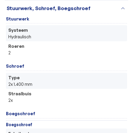
expand_more
Stuurwerk, Schroef, Boegschroef
Stuurwerk
Systeem
Hydraulisch
Roeren
2
Schroef
Type
2x 1.400 mm
Straalbuis
2x
Boegschroef
Boegschroef