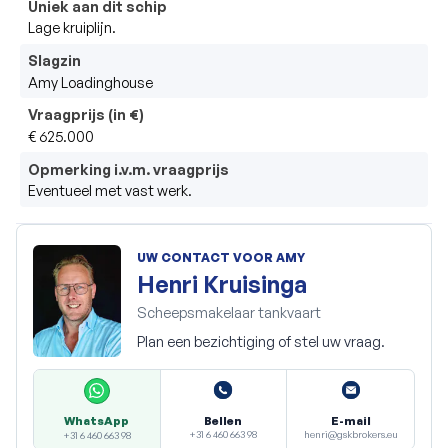
Uniek aan dit schip
Lage kruiplijn.
Slagzin
Amy Loadinghouse
Vraagprijs (in €)
€ 625.000
Opmerking i.v.m. vraagprijs
Eventueel met vast werk.
UW CONTACT VOOR AMY
Henri Kruisinga
Scheepsmakelaar tankvaart
Plan een bezichtiging of stel uw vraag.
Bellen
E-mail
WhatsApp
+31 6 460 663 98
henri@gskbrokers.eu
+31 6 460 663 98