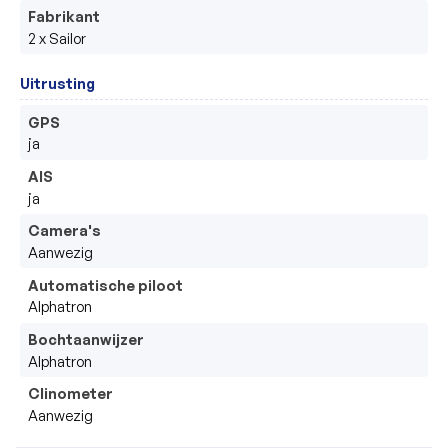
Fabrikant
2 x Sailor
Uitrusting
GPS
ja
AIS
ja
Camera's
Aanwezig
Automatische piloot
Alphatron
Bochtaanwijzer
Alphatron
Clinometer
Aanwezig