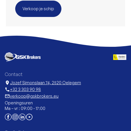
Verkoop je schip
Contact
location_on
Jozef Simonslaan 74, 2520 Oelegem
call
+32 3 303 90 98
mail_outline
verkoop@gskbrokers.eu
Openingsuren
Ma – vr : 09:00 - 17:00