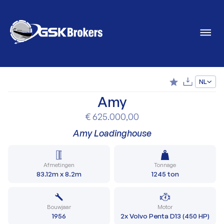
NL
Amy
€ 625.000,00
Amy Loadinghouse
Afmetingen
Tonnage
83.12m x 8.2m
1245 ton
Bouwjaar
Motor
1956
2x Volvo Penta D13 (450 HP)