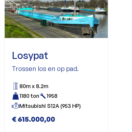
Losypat
Trossen los en op pad.
80m x 8.2m
1180 ton
1958
Mitsubishi S12A (953 HP)
€ 615.000,00