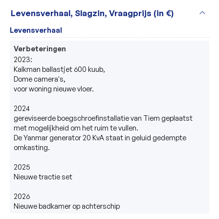
expand_more
Levensverhaal, Slagzin, Vraagprijs (in €)
Levensverhaal
Verbeteringen
2023: 

Kalkman ballastjet 600 kuub, 

Dome camera's, 

voor woning nieuwe vloer.

2024

gereviseerde boegschroefinstallatie van Tiem geplaatst 
met mogelijkheid om het ruim te vullen.

De Yanmar generator 20 KvA staat in geluid gedempte 
omkasting.

2025

Nieuwe tractie set

2026

Nieuwe badkamer op achterschip