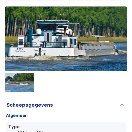
expand_more
Scheepsgegevens
Algemeen
Type