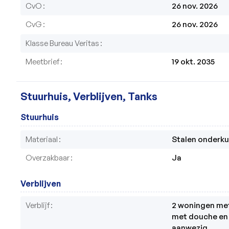
CvO
26 nov. 2026
CvG
26 nov. 2026
Klasse Bureau Veritas
Meetbrief
19 okt. 2035
Stuurhuis, Verblijven, Tanks
Stuurhuis
Materiaal
Stalen onderk
Overzakbaar
Ja
Verblijven
Verblijf
2 woningen met
met douche en 2
aanwezig