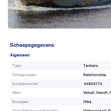
Scheepsgegevens
Algemeen
Type
Tankers
Scheepsnaam
Relationship
Europanummer
 04803770
Werf
Vahali, Gendt,
Bouwjaar
1984
Specifieke bouwinformatie
Gebouwd als Sa