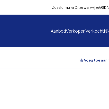
Zoekformulier
Onze werkwijze
GSK N
Aanbod
Verkopen
Verkocht
N
Voeg toe aan 