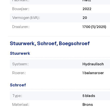
Bouwjaar
2022
Vermogen (kVA)
20
Draaiuren
1700 (11/2025)
Stuurwerk, Schroef, Boegschroef
Stuurwerk
Systeem
Hydraulisch
Roeren
1 balansroer
Schroef
Type
5 blads
Materiaal
Brons