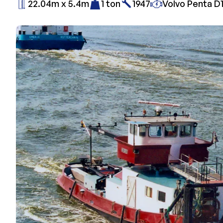
22.04m x 5.4m
1 ton
1947
Volvo Penta D