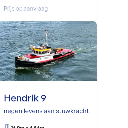
Prijs op aanvraag
Hendrik 9
negen levens aan stuwkracht
16.9m x 4.56m