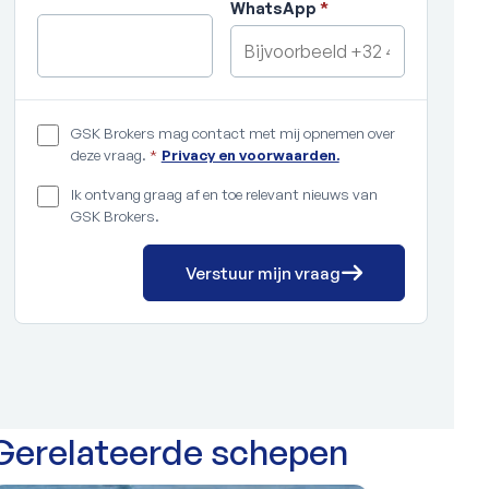
WhatsApp
*
GSK Brokers mag contact met mij opnemen over
deze vraag.
*
Privacy en voorwaarden.
Ik ontvang graag af en toe relevant nieuws van
GSK Brokers.
Verstuur mijn vraag
Gerelateerde schepen