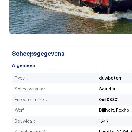
Scheepsgegevens
Algemeen
Type
duwboten
Scheepsnaam
Scaldia
Europanummer
06503801
Werf
Bijlholt, Foxhol
Bouwjaar
1947
Afmetingen (m)
Lengte: 22.04, 