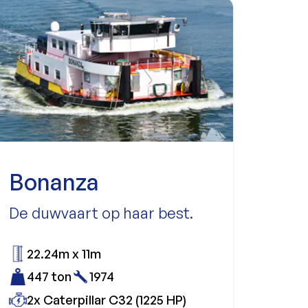
Bonanza
De duwvaart op haar best.
22.24m x 11m
447 ton
1974
2x Caterpillar C32 (1225 HP)