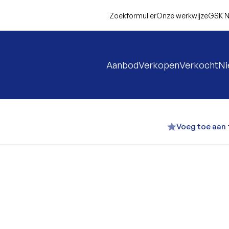
Zoekformulier
Onze werkwijze
GSK N
Aanbod
Verkopen
Verkocht
N
Voeg toe aan 