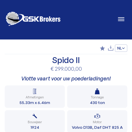
NL
Spido II
€ 299.000,00
Vlotte vaart voor uw poederladingen!
Afmetingen
Tonnage
55.33m x 6.46m
430 ton
Bouwjaar
Motor
1924
Volvo D13B, Daf DHT 825 A