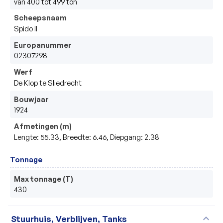
van 400 tot 499 ton
Scheepsnaam
Spido II
Europanummer
02307298
Werf
De Klop te Sliedrecht
Bouwjaar
1924
Afmetingen (m)
Lengte: 55.33, Breedte: 6.46, Diepgang: 2.38
Tonnage
Max tonnage (T)
430
expand_more
Stuurhuis, Verblijven, Tanks