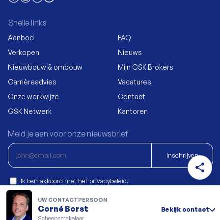
Snelle links
Aanbod
FAQ
Verkopen
Nieuws
Nieuwbouw & ombouw
Mijn GSK Brokers
Carrièreadvies
Vacatures
Onze werkwijze
Contact
GSK Netwerk
Kantoren
Meld je aan voor onze nieuwsbrief
Inschrijven
share
Ik ben akkoord met het privacybeleid.
UW CONTACTPERSOON
Corné Borst
Bekijk contact
Copyright © 2025 All Rights Reserved - Property of GSK Brokers
Scheepsmakelaar