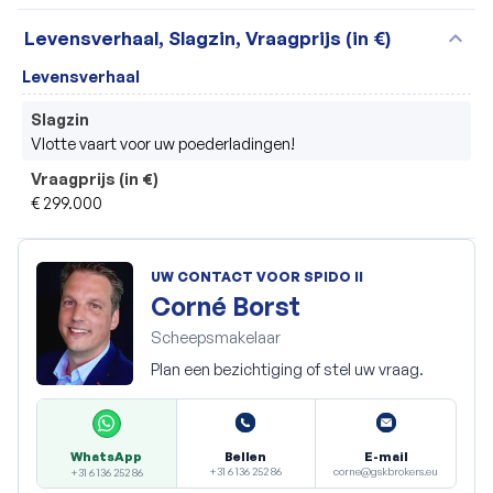
expand_more
Levensverhaal, Slagzin, Vraagprijs (in €)
Levensverhaal
Slagzin
Vlotte vaart voor uw poederladingen!
Vraagprijs (in €)
€ 299.000
UW CONTACT VOOR SPIDO II
Corné Borst
Scheepsmakelaar
Plan een bezichtiging of stel uw vraag.
Bellen
E-mail
WhatsApp
+31 6 136 252 86
corne@gskbrokers.eu
+31 6 136 252 86