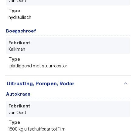
van Oost
Type
hydraulisch
Boegschroef
Fabrikant
Kalkman
Type
 platliggend met stuurrooster
expand_more
Uitrusting, Pompen, Radar
Autokraan
Fabrikant
van Oost
Type
1500 kg uitschuifbaar tot 11 m