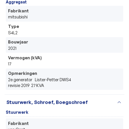
Aggregaat
Fabrikant
mitsubishi
Type
S4L2
Bouwjaar
2021
Vermogen (kVA)
17
Opmerkingen
2e generator   Lister-Petter DWS4

revisie 2019  27 KVA
expand_more
Stuurwerk, Schroef, Boegschroef
Stuurwerk
Fabrikant