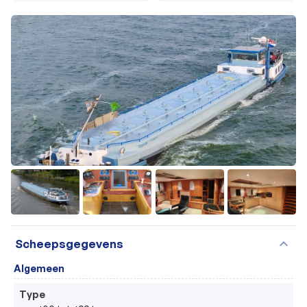
+15
expand_more
Scheepsgegevens
Algemeen
Type