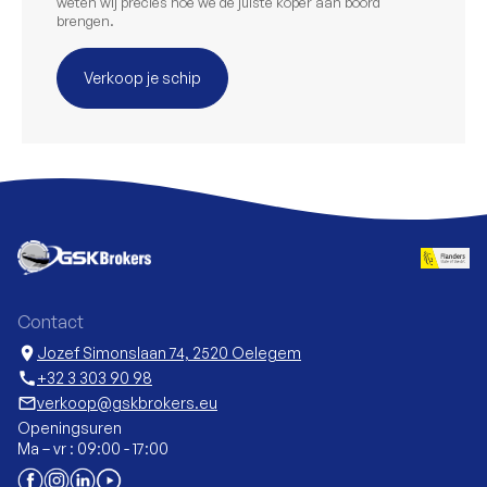
weten wij precies hoe we de juiste koper aan boord
brengen.
Verkoop je schip
Contact
location_on
Jozef Simonslaan 74, 2520 Oelegem
call
+32 3 303 90 98
mail_outline
verkoop@gskbrokers.eu
Openingsuren
Ma – vr : 09:00 - 17:00