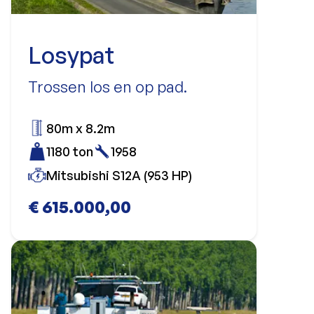
Losypat
Trossen los en op pad.
80m x 8.2m
1180 ton
1958
Mitsubishi S12A (953 HP)
€ 615.000,00