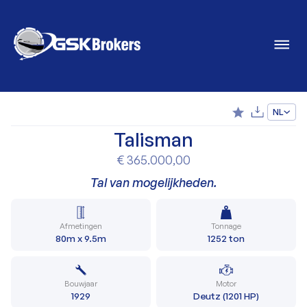
NL
Talisman
€ 365.000,00
Tal van mogelijkheden.
Afmetingen
Tonnage
80m x 9.5m
1252 ton
Bouwjaar
Motor
1929
Deutz (1201 HP)