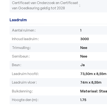
Certificaat van Onderzoek en Certificaat
van Goedkeuring geldig tot 2028
Laadruim
Aantal ruimen
1
Inhoud laadruim
3000
Trimvulling
Nee
Semibeun
Nee
Beun
Ja
Laadruim hoofd
73,50m x 8,55m
Laadruim vloer
74m x 8,55m
Buikdenning
Materiaal: Staa
Hoogte den (m)
1.75