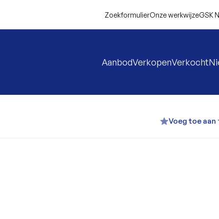
Zoekformulier
Onze werkwijze
GSK N
Aanbod
Verkopen
Verkocht
N
Voeg toe aan 