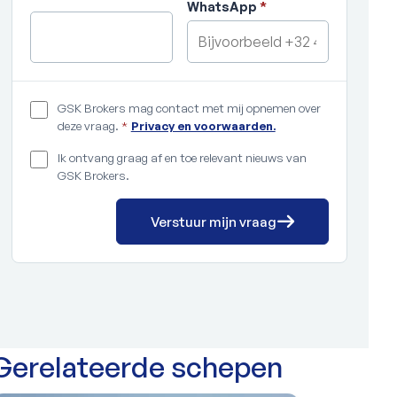
WhatsApp
*
GSK Brokers mag contact met mij opnemen over
deze vraag.
*
Privacy en voorwaarden.
Ik ontvang graag af en toe relevant nieuws van
GSK Brokers.
Verstuur mijn vraag
Gerelateerde schepen