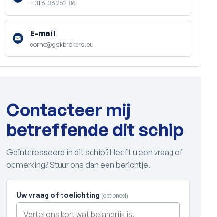
+31 6 136 252 86
E-mail
corne@gskbrokers.eu
Contacteer mij
betreffende dit schip
Geïnteresseerd in dit schip? Heeft u een vraag of
opmerking? Stuur ons dan een berichtje.
Uw vraag of toelichting
(optioneel)