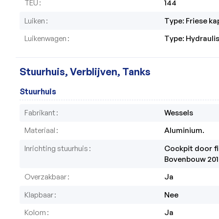
TEU
144
Luiken
Type: Friese ka
Luikenwagen
Type: Hydrauli
Stuurhuis, Verblijven, Tanks
Stuurhuis
Fabrikant
Wessels
Materiaal
Aluminium. 
Inrichting stuurhuis
Cockpit door f
Bovenbouw 201
Overzakbaar
Ja
Klapbaar
Nee
Kolom
Ja