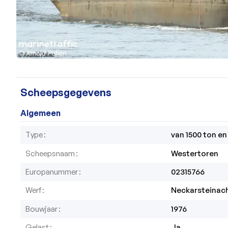
Scheepsgegevens
Algemeen
Type
van 1500 ton e
Scheepsnaam
Westertoren
Europanummer
02315766
Werf
Neckarsteinac
Bouwjaar
1976
Gelast
Ja