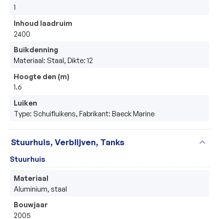
1
Inhoud laadruim
2400
Buikdenning
Materiaal: Staal, Dikte: 12
Hoogte den (m)
1.6
Luiken
Type: Schuifluikens, Fabrikant: Baeck Marine
expand_more
Stuurhuis, Verblijven, Tanks
Stuurhuis
Materiaal
Aluminium, staal
Bouwjaar
2005