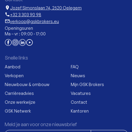
location_on
Jozef Simonslaan 74, 2520 Oelegem
call
+32 3 303 90 98
mail_outline
verkoop@gskbrokers.eu
Openingsuren
Ma – vr : 09:00 - 17:00
Snelle links
Aanbod
FAQ
Verkopen
Nieuws
Nieuwbouw & ombouw
Mijn GSK Brokers
Carrièreadvies
Vacatures
Onze werkwijze
Contact
GSK Netwerk
Kantoren
Meld je aan voor onze nieuwsbrief