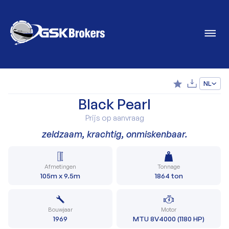
NL
Black Pearl
Prijs op aanvraag
zeldzaam, krachtig, onmiskenbaar.
Afmetingen
Tonnage
105m x 9.5m
1864 ton
Bouwjaar
Motor
1969
MTU 8V4000 (1180 HP)