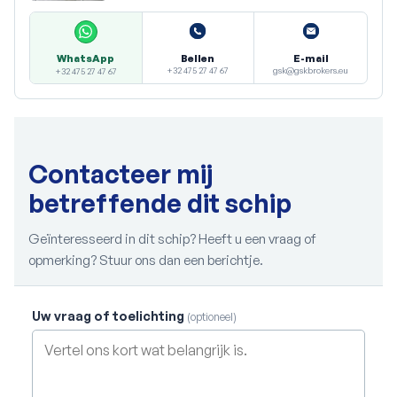
Bellen
E-mail
WhatsApp
+32 475 27 47 67
gsk@gskbrokers.eu
+32 475 27 47 67
Contacteer mij
betreffende dit schip
Geïnteresseerd in dit schip? Heeft u een vraag of
opmerking? Stuur ons dan een berichtje.
Uw vraag of toelichting
(optioneel)