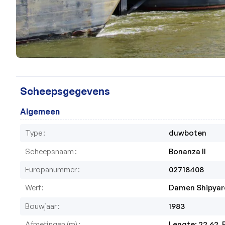
Scheepsgegevens
Algemeen
Type
duwboten
Scheepsnaam
Bonanza II
Europanummer
02718408
Werf
Damen Shipyard
Bouwjaar
1983
Afmetingen (m)
Lengte: 22.62, 