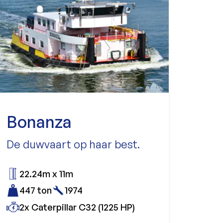
Bonanza
De duwvaart op haar best.
22.24m x 11m
447 ton
1974
2x Caterpillar C32 (1225 HP)