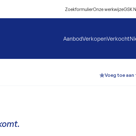
Zoekformulier
Onze werkwijze
GSK N
Aanbod
Verkopen
Verkocht
N
Voeg toe aan 
komt.