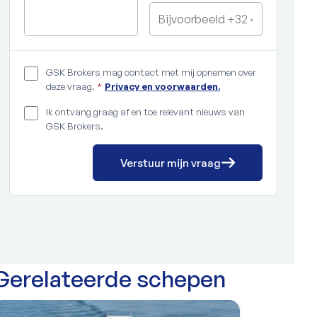
GSK Brokers mag contact met mij opnemen over
deze vraag.
*
Privacy en voorwaarden.
Ik ontvang graag af en toe relevant nieuws van
GSK Brokers.
Verstuur mijn vraag
Gerelateerde schepen