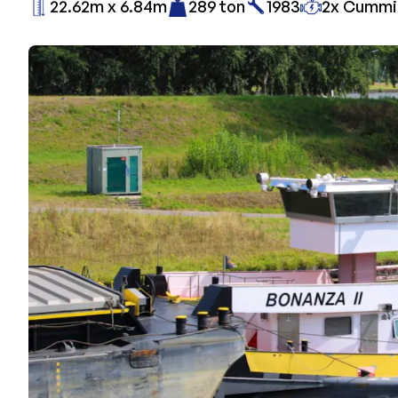
22.62m x 6.84m
289 ton
1983
2x Cummin