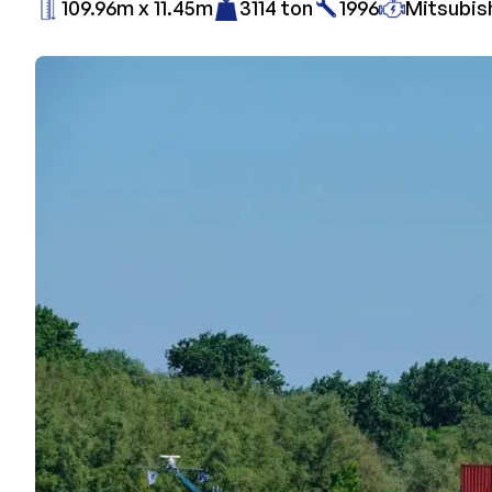
109.96m x 11.45m
3114 ton
1996
Mitsubis