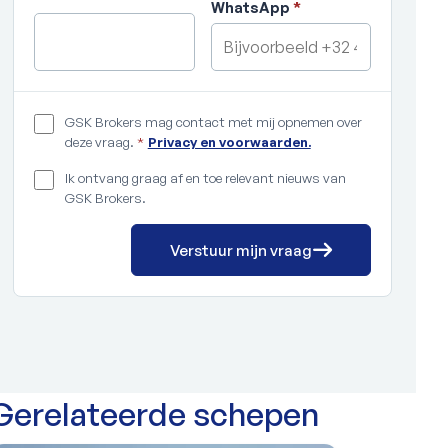
WhatsApp
*
GSK Brokers mag contact met mij opnemen over
deze vraag.
*
Privacy en voorwaarden.
Ik ontvang graag af en toe relevant nieuws van
GSK Brokers.
Verstuur mijn vraag
Gerelateerde schepen