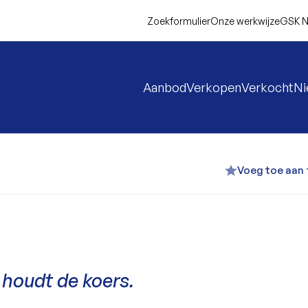
Zoekformulier
Onze werkwijze
GSK N
Aanbod
Verkopen
Verkocht
N
Voeg toe aan 
 houdt de koers.