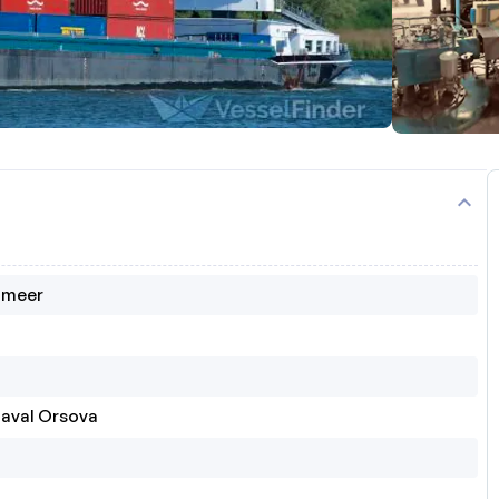
expand_more
n meer
Naval Orsova