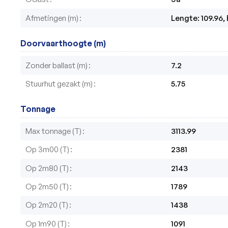
Afmetingen (m)
Lengte: 109.96, 
Doorvaarthoogte (m)
Zonder ballast (m)
7.2
Stuurhut gezakt (m)
5.75
Tonnage
Max tonnage (T)
3113.99
Op 3m00 (T)
2381
Op 2m80 (T)
2143
Op 2m50 (T)
1789
Op 2m20 (T)
1438
Op 1m90 (T)
1091