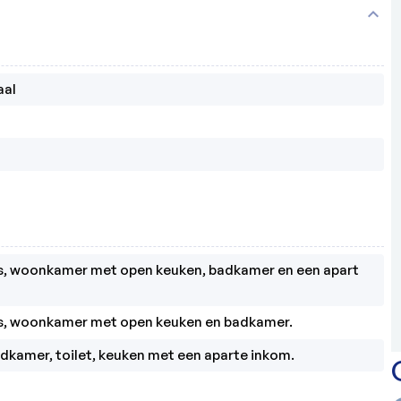
expand_more
aal
s, woonkamer met open keuken, badkamer en een apart 
s, woonkamer met open keuken en badkamer.
adkamer, toilet, keuken met een aparte inkom.