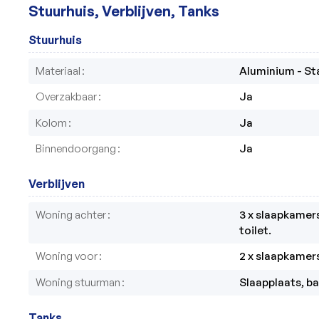
Stuurhuis, Verblijven, Tanks
Stuurhuis
Materiaal
Aluminium - St
Overzakbaar
Ja
Kolom
Ja
Binnendoorgang
Ja
Verblijven
Woning achter
3 x slaapkamer
toilet.
Woning voor
2 x slaapkamer
Woning stuurman
Slaapplaats, b
Tanks