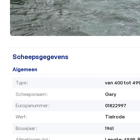
Scheepsgegevens
Algemeen
Type
van 400 tot 49
Scheepsnaam
Gary
Europanummer
01822997
Werf
Tielrode
Bouwjaar
1961
Afmetingen (m)
Lengte: 49.95, B