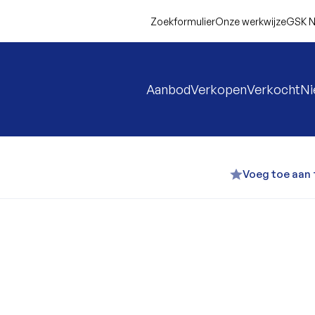
Zoekformulier
Onze werkwijze
GSK N
Aanbod
Verkopen
Verkocht
N
Voeg toe aan 