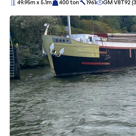
49.95m x 5.1m
400 ton
1961
GM V8T92 (3