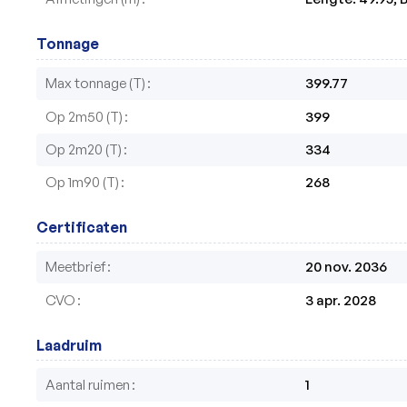
Tonnage
Max tonnage (T)
399.77
Op 2m50 (T)
399
Op 2m20 (T)
334
Op 1m90 (T)
268
Certificaten
Meetbrief
20 nov. 2036
CVO
3 apr. 2028
Laadruim
Aantal ruimen
1