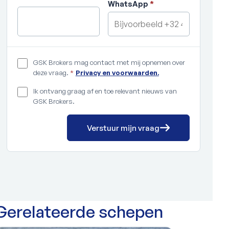
WhatsApp
*
GSK Brokers mag contact met mij opnemen over
deze vraag.
*
Privacy en voorwaarden.
Ik ontvang graag af en toe relevant nieuws van
GSK Brokers.
Verstuur mijn vraag
Gerelateerde schepen